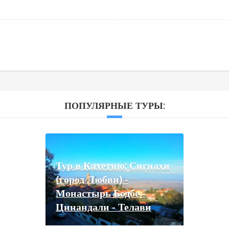
ПОПУЛЯРНЫЕ ТУРЫ:
Тур в Кахетию: Сигнахи
(город Любви) -
Монастырь Бодбе -
Цинандали - Телави