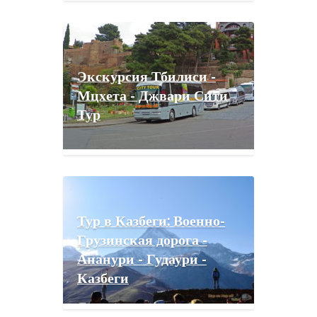
Экскурсия Тбилиси -
Мцхета - Джвари Сити
Тур
Тур в Казбеги: Военно-
Грузинская дорога -
Ананури - Гудаури -
Казбеги