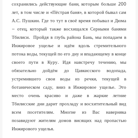
сохранились действующие бани, которым больше 200
лет, в том числе и «Пёстрая баня», в которой бывал сам
А.С. Пушкин. Где то тут в своё время побывал и Дюма
– отец, который также восхищался Серными банями
Тбилиси. Пройдя в глубь района Бань, мы попадаем в
Инжировое ущелье и идём вдоль стремительного
потока воды, текущей по его дну и впадающему в конце
своего пути в Куру. Идя навстречу течению, мы
обязательно дойдём до Цавкисского водопада,
устремившего свои воды из речки, текущей в
ботаническом саду, вниз в Инжировое ущелье. Это
место очень красиво и даже в жаркие летние
Тбилисские дни дарит прохладу и восхитительный вид
всем посетителям. Многие из Вас наверняка
позавидуют жителям домов висящих над пропастью
Инжирового ущелья.