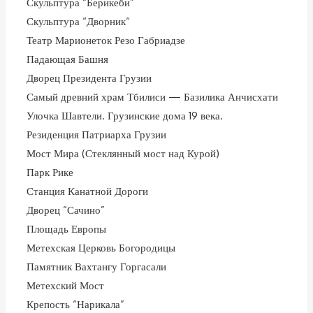
Скульптура “Берикеби”
Скульптура “Дворник“
Театр Марионеток Резо Габриадзе
Падающая Башня
Дворец Президента Грузии
Самый древний храм Тбилиси — Базилика Анчисхати
Улочка Шавтели. Грузинские дома 19 века.
Резиденция Патриарха Грузии
Мост Мира (Стеклянный мост над Курой)
Парк Рике
Станция Канатной Дороги
Дворец “Сачино”
Площадь Европы
Метехская Церковь Богородицы
Памятник Вахтангу Горгасали
Метехский Мост
Крепость “Нарикала”