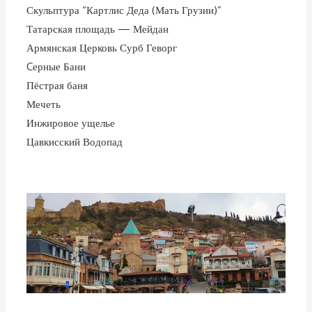
Скульптура “Картлис Деда (Мать Грузии)”
Татарская площадь — Мейдан
Армянская Церковь Сурб Геворг
Cерные Бани
Пёстрая баня
Мечеть
Инжировое ущелье
Цавкисский Водопад