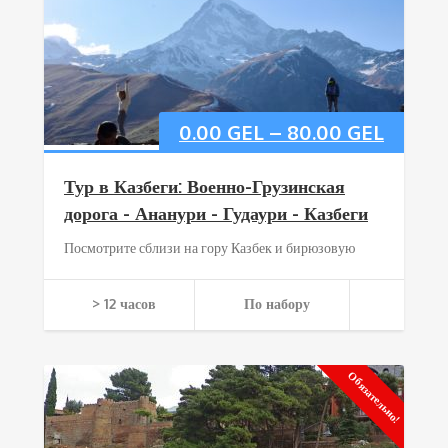
0.00
GEL
–
80.00
GEL
Тур в Казбеги: Военно-Грузинская
дорога - Ананури - Гудаури - Казбеги
Посмотрите сблизи на гору Казбек и бирюзовую
> 12 часов
По набору
Обязательно!