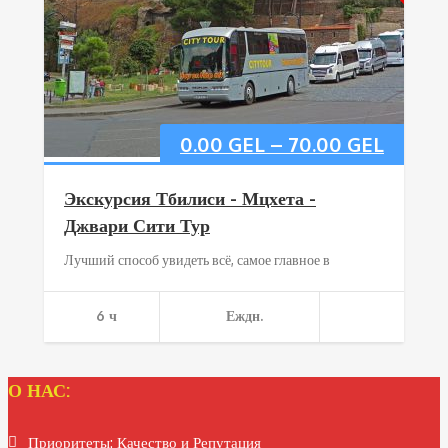
0.00
GEL
–
70.00
GEL
Экскурсия Тбилиси - Мцхета -
Джвари Сити Тур
Лучший способ увидеть всё, самое главное в
6 ч
Еждн.
О НАС:
Приоритеты: Качество и Репутация