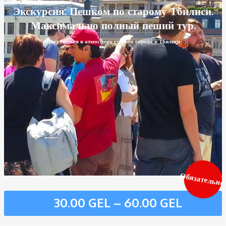
Экскурсия: Пешком по старому Тбилиси.
Максимально полный пеший тур.
Погрузиться в атмосферу старого города в Тбилиси
Обязательно
30.00
GEL
–
60.00
GEL