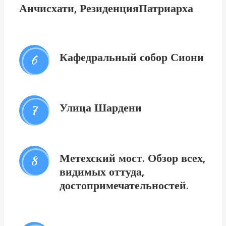
Анчисхати, РезиденцияПатриарха
Кафедральный собор Сиони
6
Улица Шардени
7
Метехский мост. Обзор всех,
8
видимых оттуда,
достопримечательностей.