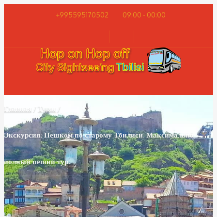
+995595170502
09:00 - 00:00
Главная
Туры
Экскурсия: Пешком по старому Тбилиси. Максимально
полный пеший тур.